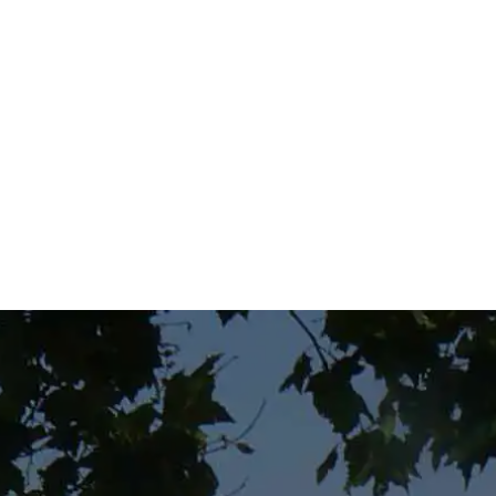
mucho más.
Por favor, los campos del formulario marcados con ast