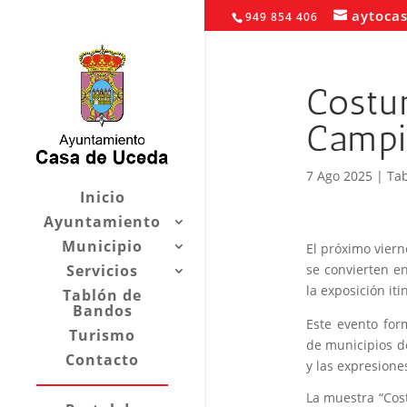
aytoca
949 854 406
Costu
Campi
7 Ago 2025
|
Ta
Inicio
Ayuntamiento
Municipio
El próximo viern
se convierten en
Servicios
la exposición it
Tablón de
Bandos
Este evento fo
Turismo
de municipios de
Contacto
y las expresion
La muestra “Cos