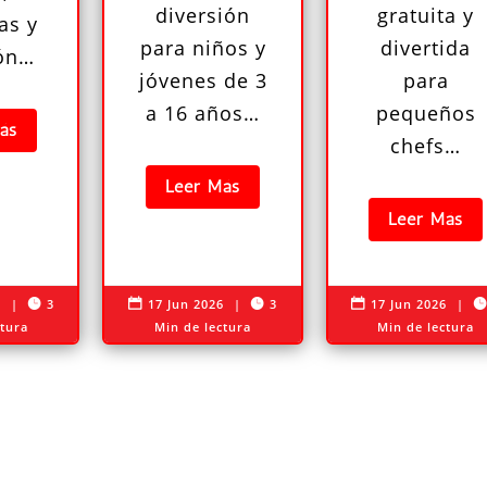
diversión
gratuita y
as y
para niños y
divertida
ión…
jóvenes de 3
para
a 16 años…
pequeños
ás
chefs…
Leer Más
Leer Más
6
|
3
17 Jun 2026
|
3
17 Jun 2026
|




ctura
Min de lectura
Min de lectura