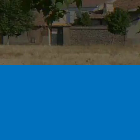
Bandos
Últimas Noticias
ujas 2026
24 de
Guadalajara
6
El Gobierno de Castilla-La
 de Verano
Mancha apoya el talento y
unio de 2026
la cultura que nacen en los
pueblos a través de
cina Verano