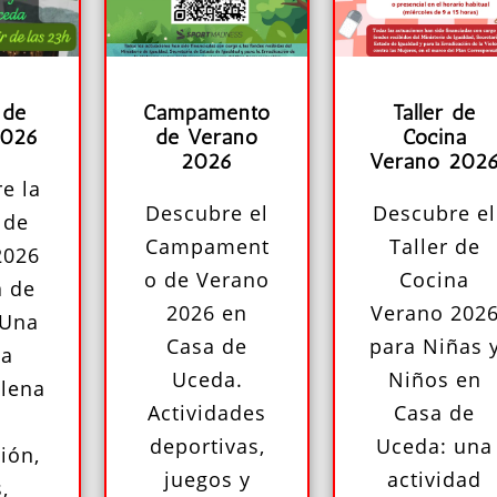
 de
Campamento
Taller de
2026
de Verano
Cocina
2026
Verano 202
e la
Descubre el
Descubre el
 de
Campament
Taller de
2026
o de Verano
Cocina
a de
2026 en
Verano 202
 Una
Casa de
para Niñas 
da
Uceda.
Niños en
llena
Actividades
Casa de
deportivas,
Uceda: una
ión,
juegos y
actividad
,