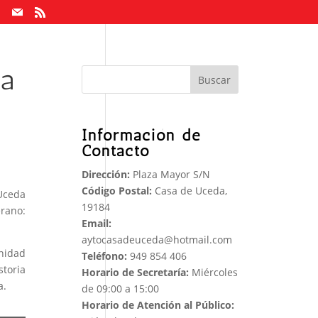
la
Buscar
Información de
Contacto
Dirección:
Plaza Mayor S/N
Código Postal:
Casa de Uceda,
 Uceda
19184
erano:
Email:
aytocasadeuceda@hotmail.com
nidad
Teléfono:
949 854 406
storia
Horario de Secretaría:
Miércoles
a.
de 09:00 a 15:00
Horario de Atención al Público: