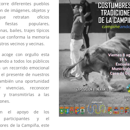
orre diferentes pueblos
ón de imágenes, objetos y
que retratan oficios
, fiestas populares,
nas, bailes, trajes típicos
que conforma la memoria
stros vecinos y vecinas.
acoge con orgullo esta
tando a todos los públicos
 un recorrido emocional
 el presente de nuestros
también una oportunidad
r vivencias, reconocer
s y transmitirlas a las
ones.
con el apoyo de los
s participantes y el
lores de la Campiña, este