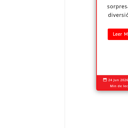
sorpres
divers
Leer M
24 Jun 202

Min de le