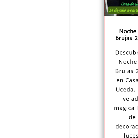
Noche
Brujas 
Descubr
Noche
Brujas 
en Cas
Uceda.
vela
mágica 
de
decorac
luces