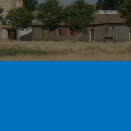
ón de comunicaciones, promociones,
es comerciales.
Facebook
Últimos 
/N
Noche de Br
junio de 202
Campamento
2026
17 de j
l.c
Taller de Co