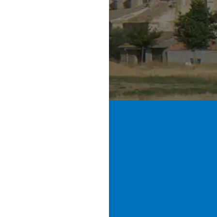
Privacidad
y la recepci
ofertas y comunicacion
Casa de Uceda
Dirección:
Plaza Mayor S
Código Postal:
Casa de
Uceda, 19184
Email:
aytocasadeuceda@hotmai
om