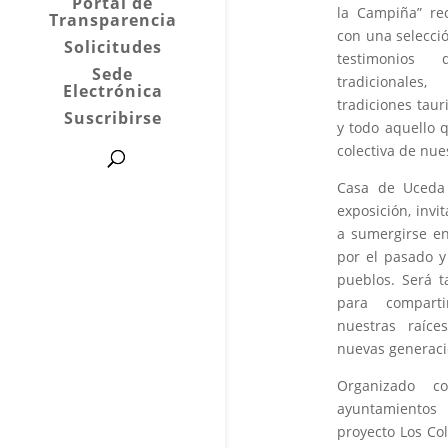
Portal de
la Campiña” rec
Transparencia
con una selecci
Solicitudes
testimonios 
Sede
tradicionales
Electrónica
tradiciones tauri
Suscribirse
y todo aquello 
colectiva de nue
Casa de Uceda 
exposición, invi
a sumergirse en
por el pasado y
pueblos. Será 
para comparti
nuestras raíce
nuevas generaci
Organizado 
ayuntamiento
proyecto Los Co