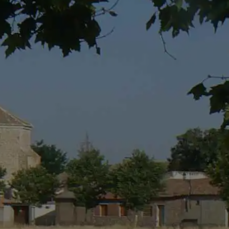
Por favor, los campos del formulario marcados con ast
 de condiciones del
Aviso Legal
,
Política de
ón de comunicaciones, promociones,
es comerciales.