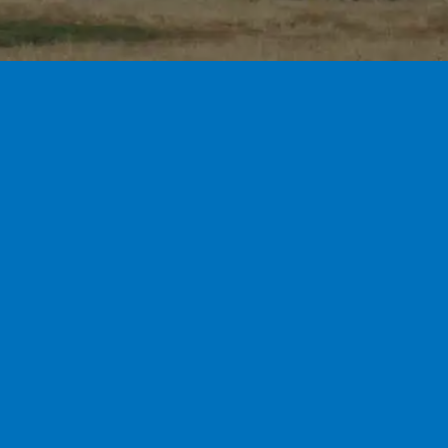
Facebook
Últimos 
/N
Noche de Br
junio de 202
Campamento
2026
17 de j
l.c
Taller de Co
2026
17 de j
Testigos Sil
0
27 de mayo 
Fiestas San
00
27 de mayo 