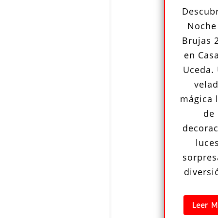
Descubr
Noche
Brujas 
en Cas
Uceda.
vela
mágica 
de
decorac
luces
sorpres
divers
Leer M