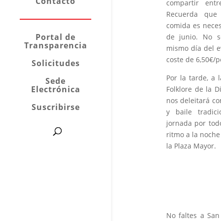
Contacto
compartir entr
Recuerda que 
comida es neces
Portal de
de junio. No s
Transparencia
mismo día del ev
coste de 6,50€/p
Solicitudes
Por la tarde, a 
Sede
Electrónica
Folklore de la 
nos deleitará c
Suscribirse
y baile tradic
jornada por todo
ritmo a la noche
la Plaza Mayor.
No faltes a Sa