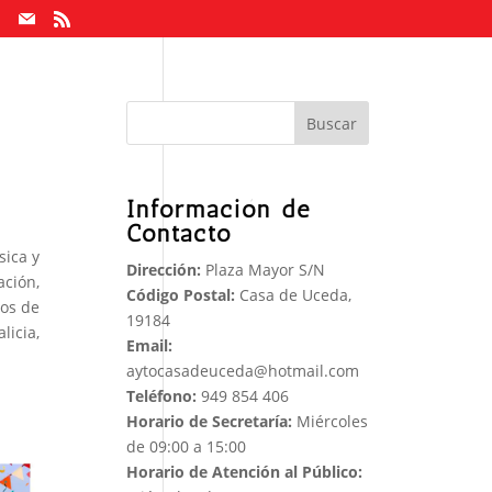
Buscar
Información de
Contacto
sica y
Dirección:
Plaza Mayor S/N
ación,
Código Postal:
Casa de Uceda,
mos de
19184
licia,
Email:
aytocasadeuceda@hotmail.com
Teléfono:
949 854 406
Horario de Secretaría:
Miércoles
de 09:00 a 15:00
Horario de Atención al Público: