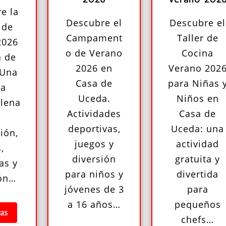
e la
Descubre el
Descubre el
 de
Campament
Taller de
2026
o de Verano
Cocina
a de
2026 en
Verano 202
 Una
Casa de
para Niñas 
da
Uceda.
Niños en
llena
Actividades
Casa de
deportivas,
Uceda: una
ión,
juegos y
actividad
,
diversión
gratuita y
as y
para niños y
divertida
ión…
jóvenes de 3
para
a 16 años…
pequeños
ás
chefs…