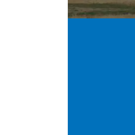
Casa de Uceda
Dirección:
Plaza Mayor S
Código Postal:
Casa de
Uceda, 19184
Email:
aytocasadeuceda@hotmai
om
Teléfono:
949 854 406
Horario de Secretaría:
Miércoles de 09:00 a 15:0
Horario de Atención al
Público:
Miércoles de 09:
a 15:00