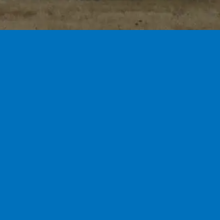
Bandos
Últimas Noticias
ujas 2026
24 de
Guadalajara
6
Los Ribereños lamentan un
 de Verano
nuevo trasvase sin la
unio de 2026
modificación de las reglas y
advierten del regreso al
cina Verano
nivel dos
unio de 2026
Dos rescatados y
enciosos 2026
hospitalizados tras caer su
de 2026
coche por un barranco de
 Bernabé 2026
35 metros de altura en
de 2026
Alcalá del Júcar