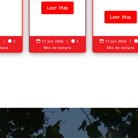
Leer Más
Leer Más
6
|
3
17 Jun 2026
|
3
17 Jun 2026
|




ctura
Min de lectura
Min de lectura