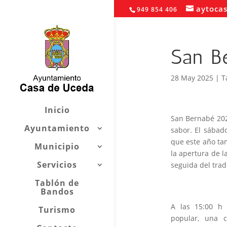
aytoca
949 854 406
San B
28 May 2025
|
T
Inicio
San Bernabé 202
Ayuntamiento
sabor. El sábado
que este año ta
Municipio
la apertura de l
Servicios
seguida del trad
Tablón de
Bandos
A las 15:00 h 
Turismo
popular, una c