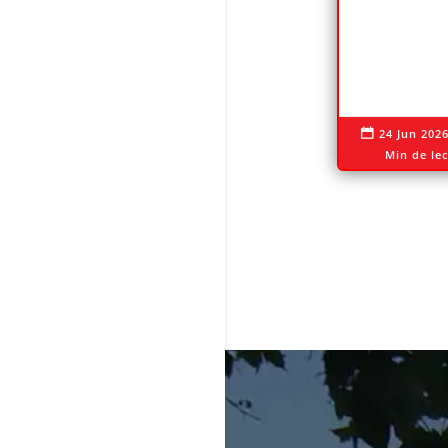
24 Jun 202

Min de le